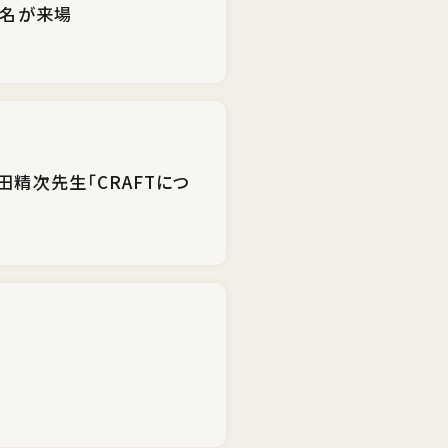
0名が来場
田精次先生「CRAFTにつ