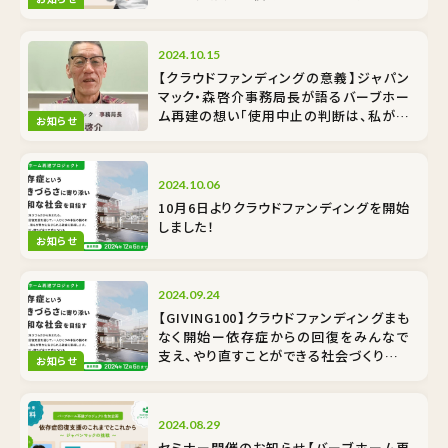
あなたも支援者になりませんか？
2024.10.15
【クラウドファンディングの意義】ジャパン
マック・森啓介事務局長が語るバーブホー
ム再建の想い「使用中止の判断は、私が施
お知らせ
設長の時」
2024.10.06
10月6日よりクラウドファンディングを開始
しました！
お知らせ
2024.09.24
【GIVING100】クラウドファンディングまも
なく開始ー依存症からの回復をみんなで
支え、やり直すことができる社会づくりをご
お知らせ
支援ください
2024.08.29
セミナー開催のお知らせ【バーブホーム再