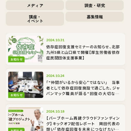
メディア
調査・研究
講座・
募集情報
イベント
2024.10.31
依存症回復支援セミナーのお知らせ、北部
九州5県と山口県で開催【厚生労働省依存
症民間団体支援事業】
お知らせ
2024.10.24
「“仲間がいるから安心”ではない」 当事
者として依存症回復施設で過ごした、ジャ
パンマック職員が語る“回復の大切な基
お知らせ
礎”
2024.10.18
【バーブホーム再建クラウドファンディン
グ】キックオフ配信レポート 岡田代表の
想い「依存症回復を未来につなげたい！」
お知らせ