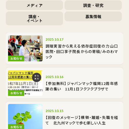
メディア
調査・研究
講座・
募集情報
イベント
2025.10.17
調理実習から見える依存症回復の力――山口
医院・田口享子院長からの寄稿/みのわマ
ック
お知らせ
2025.10.16
【参加無料】ジャパンマック福岡12周年感
謝の集い 11月1日フクフクプラザで
お知らせ
2025.10.15
【回復のメッセージ】横領・離婚・失職を経
て 北九州マックで歩む新しい人生
お知らせ