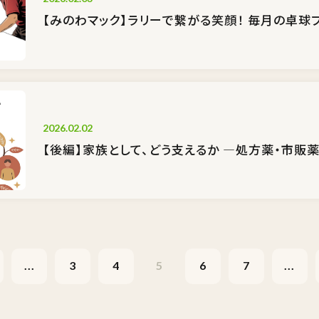
【みのわマック】ラリーで繋がる笑顔！ 毎月の卓球
2026.02.02
【後編】家族として、どう支えるか ―処方薬・市販
...
3
4
5
6
7
...