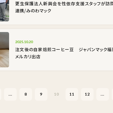
更生保護法人新興会を性依存支援スタッフが訪
連携/みのわマック
2025.10.20
注文後の自家焙煎コーヒー豆 ジャパンマック福岡
メルカリ出店
...
8
9
10
11
12
...