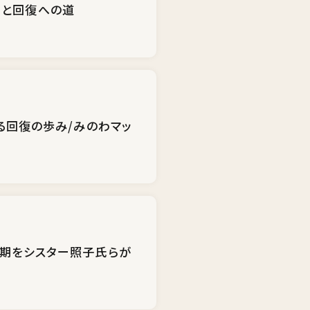
例と回復への道
る回復の歩み/みのわマッ
創期をシスター照子氏らが