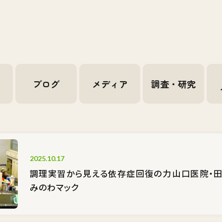
せ
ブログ
メディア
調査・研究
2025.10.17
調理実習から見える依存症回復の力――山口医院・
みのわマック