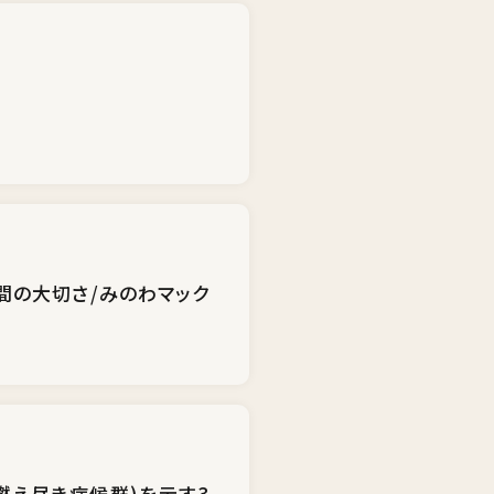
間の大切さ/みのわマック
燃え尽き症候群)を示す3