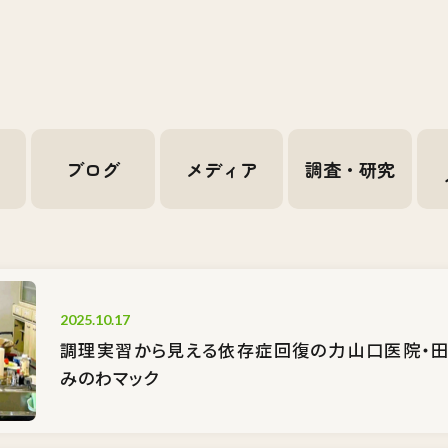
せ
ブログ
メディア
調査・研究
2025.10.17
調理実習から見える依存症回復の力――山口医院・
みのわマック