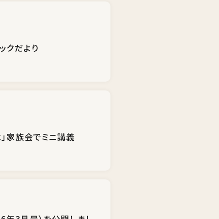
ックだより
は」家族会でミニ講義
026年3月号）を公開しまし