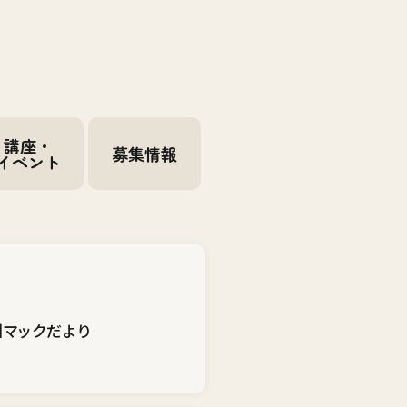
講座・
募集情報
イベント
州マックだより