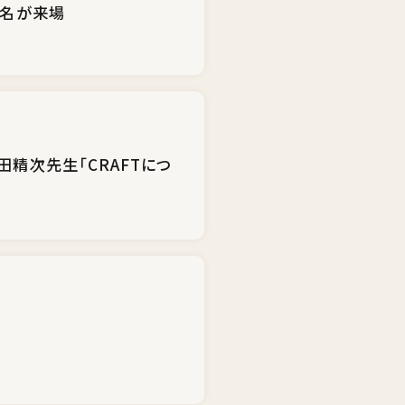
0名が来場
田精次先生「CRAFTにつ