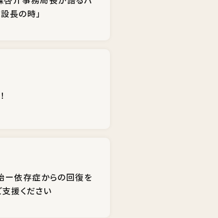
設長の時」
！
く開始ー依存症からの回復を
ご支援ください