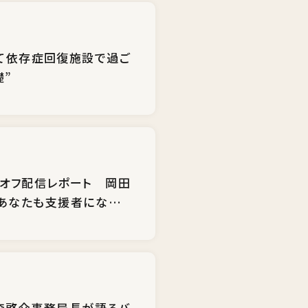
して依存症回復施設で過ご
礎”
クオフ配信レポート 岡田
 あなたも支援者になりま
・森啓介事務局長が語るバ