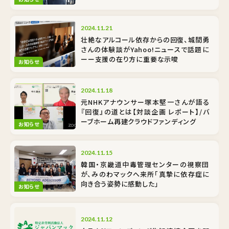
2024.11.21
壮絶なアルコール依存からの回復、城間勇
さんの体験談がYahoo!ニュースで話題に
ーー支援の在り方に重要な示唆
お知らせ
2024.11.18
元NHKアナウンサー塚本堅一さんが語る
『回復』の道とは【対談企画 レポート】/バ
ーブホーム再建クラウドファンディング
お知らせ
2024.11.15
韓国・京畿道中毒管理センターの視察団
が、みのわマックへ来所「真摯に依存症に
向き合う姿勢に感動した」
お知らせ
2024.11.12