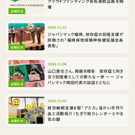
クラウドファンディング告知連続企画を開
催
お知らせ
2024.11.12
ジャパンマック福岡、依存症の回復支援が
評価され「福岡県地域精神保健協議会長
表彰」
お知らせ
2024.11.08
山口達也さん、再婚を報告 依存症と向き
合う回復者としての新たな一歩 ーー ジャ
パンマック岡田代表の談話とともに
お知らせ
2024.11.05
就労継続支援B型「アミカ」温かい手作り
品と活動紹介！ちぎり絵カレンダーとやる
気の鍵
お知らせ