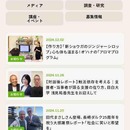
メディア
調査・研究
講座・
募集情報
イベント
2024.12.02
【作り方】「新ショウガのジンジャーシロッ
プ」心も体も温まる！オ'ハナの「アロマプロ
グラム」
お知らせ
2024.11.28
【対談後レポート】触法依存を考える｜支
援者・当事者が語る支援の在り方、目白大
学 浅見祐香先生をお迎えして
お知らせ
2024.11.25
田代まさしさん登場、長崎ダルク25周年を
祝う大感謝祭レポート「社会に笑いと希望
を」
お知らせ