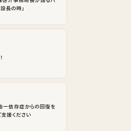
設長の時」
！
く開始ー依存症からの回復を
ご支援ください