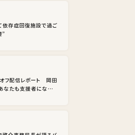
して依存症回復施設で過ご
礎”
クオフ配信レポート 岡田
 あなたも支援者になりま
・森啓介事務局長が語るバ