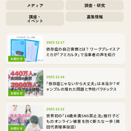
メディア
調査・研究
講座・
募集情報
イベント
2025.12.17
依存症の自己憐憫とは？ ワークプレイスア
ミカが「アミカルタ」で当事者の声を紹介
お知らせ
2025.12.16
「依存症じゃないから大丈夫」は本当か？ギ
ャンブルの隠れた問題と予防パラドックス
お知らせ
2025.12.12
世界初の「16歳未満SNS禁止法」施行――子ど
ものオンライン被害を防ぐ新たな一歩（岡
田代表理事談話）
お知らせ