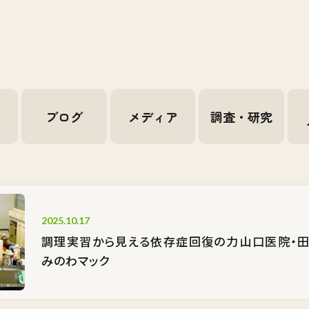
せ
ブログ
メディア
調査・研究
2025.10.17
調理実習から見える依存症回復の力――山口医院・
みのわマック