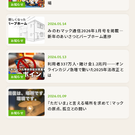
場
お知らせ
2026.01.14
みのわマック通信2026年1月号を掲載―
新年のあいさつとバーブホーム進捗
お知らせ
2026.01.13
利用者337万人・賭け金1.2兆円──オン
ラインカジノ急増で動いた2025年法改正と
は
お知らせ
2026.01.09
『ただいま』と言える場所を求めて：マック
の原点、孤立との闘い
お知らせ