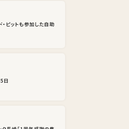
ド・ピットも参加した自助
5日
マック長崎「1周年感謝の集