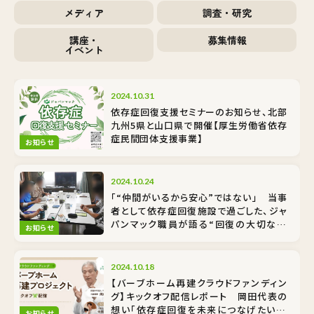
メディア
調査・研究
講座・
募集情報
イベント
2024.10.31
依存症回復支援セミナーのお知らせ、北部
九州5県と山口県で開催【厚生労働省依存
症民間団体支援事業】
お知らせ
2024.10.24
「“仲間がいるから安心”ではない」 当事
者として依存症回復施設で過ごした、ジャ
パンマック職員が語る“回復の大切な基
お知らせ
礎”
2024.10.18
【バーブホーム再建クラウドファンディン
グ】キックオフ配信レポート 岡田代表の
想い「依存症回復を未来につなげたい！」
お知らせ