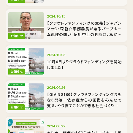
あなたも支援者になりませんか？
2024.10.15
【クラウドファンディングの意義】ジャパン
マック・森啓介事務局長が語るバーブホー
ム再建の想い「使用中止の判断は、私が施
お知らせ
設長の時」
2024.10.06
10月6日よりクラウドファンディングを開始
しました！
お知らせ
2024.09.24
【GIVING100】クラウドファンディングまも
なく開始ー依存症からの回復をみんなで
支え、やり直すことができる社会づくりをご
お知らせ
支援ください
2024.08.29
セミナー開催のお知らせ【バーブホーム再