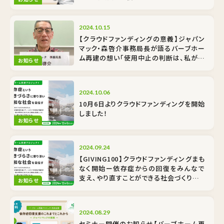
あなたも支援者になりませんか？
2024.10.15
【クラウドファンディングの意義】ジャパン
マック・森啓介事務局長が語るバーブホー
ム再建の想い「使用中止の判断は、私が施
お知らせ
設長の時」
2024.10.06
10月6日よりクラウドファンディングを開始
しました！
お知らせ
2024.09.24
【GIVING100】クラウドファンディングまも
なく開始ー依存症からの回復をみんなで
支え、やり直すことができる社会づくりをご
お知らせ
支援ください
2024.08.29
セミナー開催のお知らせ【バーブホーム再