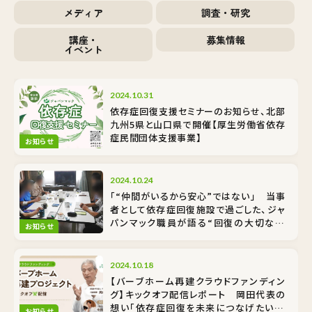
メディア
調査・研究
講座・
募集情報
イベント
2024.10.31
依存症回復支援セミナーのお知らせ、北部
九州5県と山口県で開催【厚生労働省依存
症民間団体支援事業】
お知らせ
2024.10.24
「“仲間がいるから安心”ではない」 当事
者として依存症回復施設で過ごした、ジャ
パンマック職員が語る“回復の大切な基
お知らせ
礎”
2024.10.18
【バーブホーム再建クラウドファンディン
グ】キックオフ配信レポート 岡田代表の
想い「依存症回復を未来につなげたい！」
お知らせ