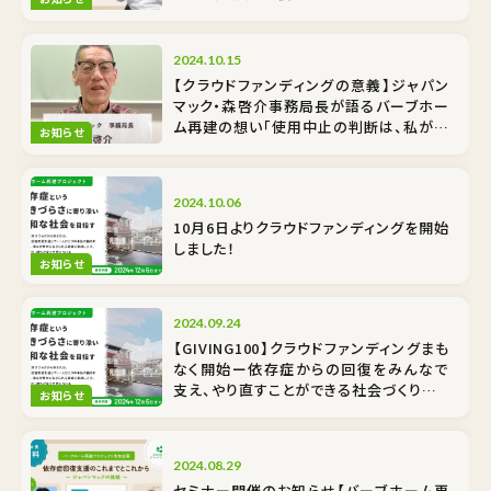
あなたも支援者になりませんか？
2024.10.15
【クラウドファンディングの意義】ジャパン
マック・森啓介事務局長が語るバーブホー
ム再建の想い「使用中止の判断は、私が施
お知らせ
設長の時」
2024.10.06
10月6日よりクラウドファンディングを開始
しました！
お知らせ
2024.09.24
【GIVING100】クラウドファンディングまも
なく開始ー依存症からの回復をみんなで
支え、やり直すことができる社会づくりをご
お知らせ
支援ください
2024.08.29
セミナー開催のお知らせ【バーブホーム再