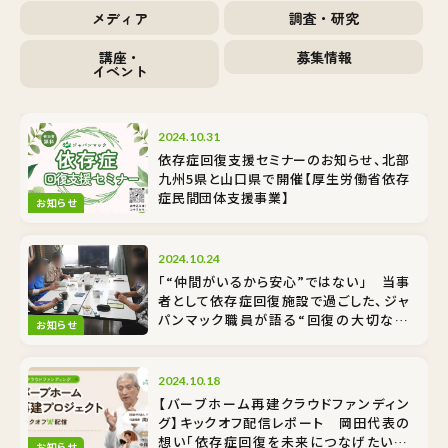
メディア
調査・研究
講座・
募集情報
イベント
2024.10.31
依存症回復支援セミナーのお知らせ、北部
九州5県と山口県で開催【厚生労働省依存
症民間団体支援事業】
お知らせ
2024.10.24
「“仲間がいるから安心”ではない」 当事
者として依存症回復施設で過ごした、ジャ
パンマック職員が語る“回復の大切な基
お知らせ
礎”
2024.10.18
【バーブホーム再建クラウドファンディン
グ】キックオフ配信レポート 岡田代表の
想い「依存症回復を未来につなげたい！」
お知らせ