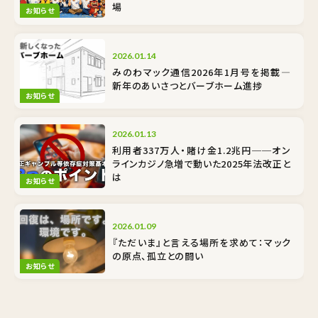
場
お知らせ
2026.01.14
みのわマック通信2026年1月号を掲載―
新年のあいさつとバーブホーム進捗
お知らせ
2026.01.13
利用者337万人・賭け金1.2兆円──オン
ラインカジノ急増で動いた2025年法改正と
は
お知らせ
2026.01.09
『ただいま』と言える場所を求めて：マック
の原点、孤立との闘い
お知らせ