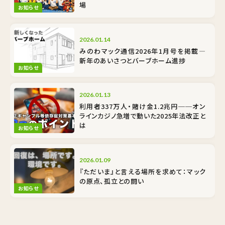
場
お知らせ
2026.01.14
みのわマック通信2026年1月号を掲載―
新年のあいさつとバーブホーム進捗
お知らせ
2026.01.13
利用者337万人・賭け金1.2兆円──オン
ラインカジノ急増で動いた2025年法改正と
は
お知らせ
2026.01.09
『ただいま』と言える場所を求めて：マック
の原点、孤立との闘い
お知らせ