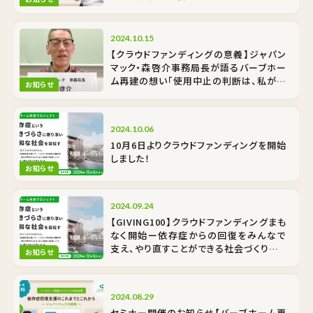
あなたも支援者になりませんか？
2024.10.15
【クラウドファンディングの意義】ジャパン
マック・森啓介事務局長が語るバーブホー
ム再建の想い「使用中止の判断は、私が施
お知らせ
設長の時」
2024.10.06
10月6日よりクラウドファンディングを開始
しました！
お知らせ
2024.09.24
【GIVING100】クラウドファンディングまも
なく開始ー依存症からの回復をみんなで
支え、やり直すことができる社会づくりをご
お知らせ
支援ください
2024.08.29
セミナー開催のお知らせ【バーブホーム再