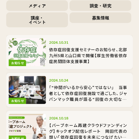
メディア
調査・研究
講座・
募集情報
イベント
2024.10.31
依存症回復支援セミナーのお知らせ、北部
九州5県と山口県で開催【厚生労働省依存
症民間団体支援事業】
お知らせ
2024.10.24
「“仲間がいるから安心”ではない」 当事
者として依存症回復施設で過ごした、ジャ
パンマック職員が語る“回復の大切な基
お知らせ
礎”
2024.10.18
【バーブホーム再建クラウドファンディン
グ】キックオフ配信レポート 岡田代表の
想い「依存症回復を未来につなげたい！」
お知らせ