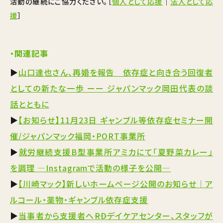
活動の継続にご協力ください。
［
個人として応援
｜
法人として応
援
］
・関連記事
▶
山口達也さん、再婚を報告 依存症と向き合う回復者
としての新たな一歩 ーー ジャパンマック岡田代表の談
話とともに
▶
【お知らせ】11月23日 ギャンブル等依存症セミナー開
催/ジャパンマック福岡・PORT事業所
▶
就労継続支援B型事業所アミカにて「夏野菜カレー」
を調理 ―Instagramで活動の様子を公開―
▶
【川崎マック】新しいホームページ公開のお知らせ｜ア
ルコール・薬物・ギャンブル依存症支援
▶
当事者から支援者へ――RDデイケアセンター、スタッフが