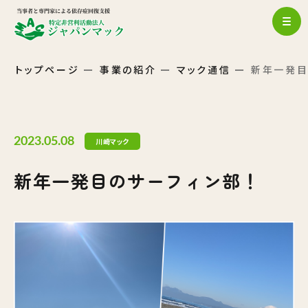
トップページ
事業の紹介
マック通信
新年一発目
2023.05.08
川崎マック
新年一発目のサーフィン部！